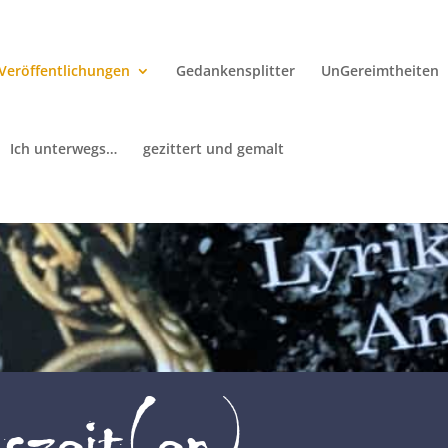
Veröffentlichungen
Gedankensplitter
UnGereimtheiten
Ich unterwegs…
gezittert und gemalt
szeit(en) –