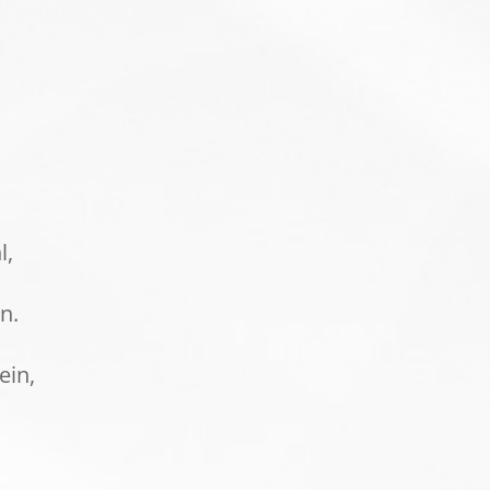
.
l,
n.
ein,