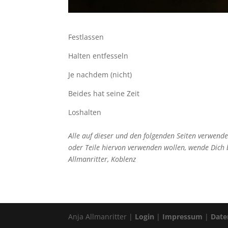
Festlassen
Halten entfesseln
Je nachdem (nicht)
Beides hat seine Zeit
Loshalten
Alle auf dieser und den folgenden Seiten verwende
oder Teile hiervon verwenden wollen, wende Dich b
Allmanritter, Koblenz
Anja Allmanritter |
Login
|
Impressum
|
Date