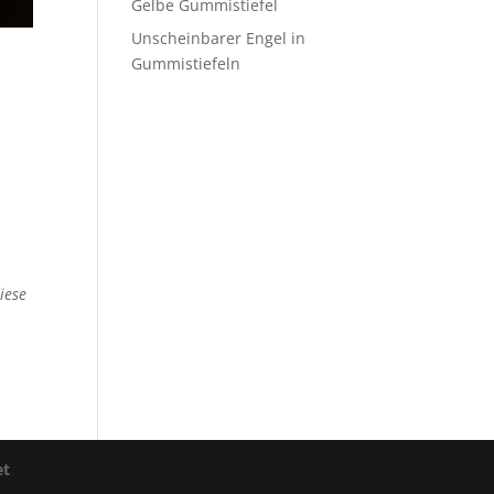
Gelbe Gummistiefel
Unscheinbarer Engel in
Gummistiefeln
iese
et