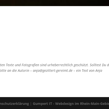
ten Texte und Fotografien sind urheberrechtlich geschützt. Solltest Du d
itte an die Autorin – anja@gezittert-gereimt.de – ein Text von Anja
nschutzerklärung
|
Gumpert IT - Webdesign im Rhein-Main-Gebi