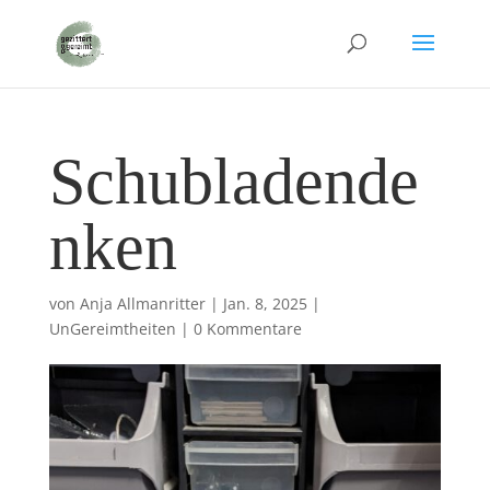
Schubladende
nken
von
Anja Allmanritter
|
Jan. 8, 2025
|
UnGereimtheiten
|
0 Kommentare