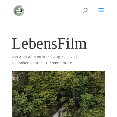
LebensFilm
von
Anja Allmanritter
|
Aug. 5, 2023
|
Gedankensplitter
|
0 Kommentare