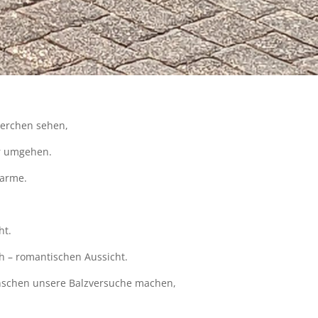
uerchen sehen,
er umgehen.
harme.
ht.
h – romantischen Aussicht.
enschen unsere Balzversuche machen,